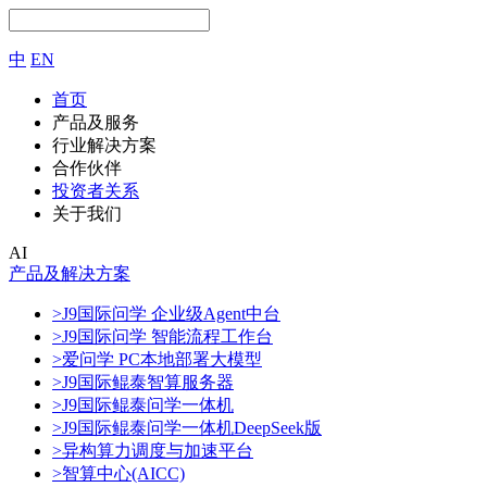
中
EN
首页
产品及服务
行业解决方案
合作伙伴
投资者关系
关于我们
AI
产品及解决方案
>J9国际问学 企业级Agent中台
>J9国际问学 智能流程工作台
>爱问学 PC本地部署大模型
>J9国际鲲泰智算服务器
>J9国际鲲泰问学一体机
>J9国际鲲泰问学一体机DeepSeek版
>异构算力调度与加速平台
>智算中心(AICC)