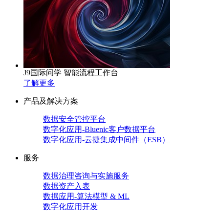
J9国际问学 智能流程工作台
了解更多
产品及解决方案
数据安全管控平台
数字化应用-Bluenic客户数据平台
数字化应用-云捷集成中间件（ESB）
服务
数据治理咨询与实施服务
数据资产入表
数据应用-算法模型 & ML
数字化应用开发