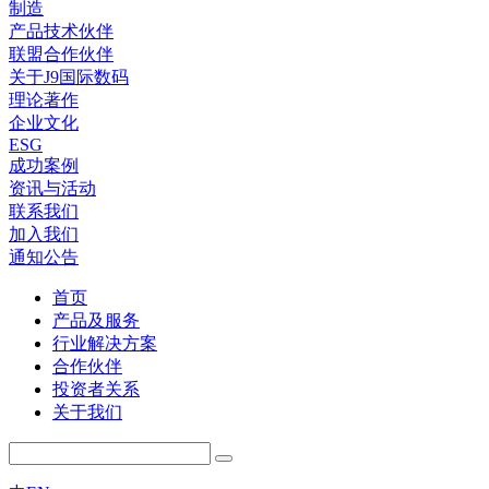
制造
产品技术伙伴
联盟合作伙伴
关于J9国际数码
理论著作
企业文化
ESG
成功案例
资讯与活动
联系我们
加入我们
通知公告
首页
产品及服务
行业解决方案
合作伙伴
投资者关系
关于我们